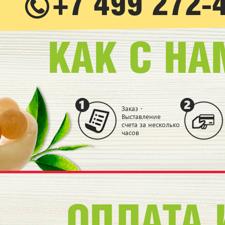
+7 499 272-
КАК С НА
Заказ -
Выставление
счета за несколько
часов
ОПЛАТА 