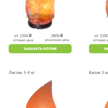
от 2300
2800
от 320
p
p
розничная цена
оптовая цена
оптовая 
уб.
уб.
ЗАКАЗАТЬ ОПТОМ
З
Листик 3-4 кг
Капля 3 к