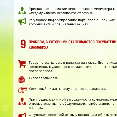
Пристальное внимание персонального менеджера к
каждому клиенту независимо от сезона.
Регулярное информирование партнеров о новинках
ассортимента и специальных акциях.
от 580
1000
от 500
p
p
ПРОБЛЕМ, С КОТОРЫМИ СТАЛКИВАЮТСЯ ПОКУПАТЕЛИ
розничная цена
оптовая цена
оптовая 
уб.
уб.
КОМПАНИЯХ
ЗАКАЗАТЬ ОПТОМ
З
Товар не всегда есть в наличии на складе. Его приход
подтягивать с удаленного склада в течение нескольки
после запроса.
Лампочка 15 вт 1 шт
Типовая упаковка.
Кредитный лимит зачастую не предоставляется.
При предпраздничной загруженности компании, мел
оптовые клиенты не обслуживаются, либо ставятся в
очередь.
Отсутствие новостной ленты у поставщика об изменен