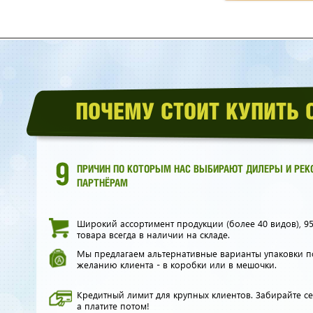
от 2200
3000
от 230
p
p
ПОЧЕМУ СТОИТ КУПИТЬ
розничная цена
оптовая цена
оптовая 
уб.
уб.
ЗАКАЗАТЬ ОПТОМ
З
ПРИЧИН ПО КОТОРЫМ НАС ВЫБИРАЮТ ДИЛЕРЫ И РЕ
ПАРТНЁРАМ
Подсвечник Сердце 1-1,2 кг
Подсвечн
кг
Широкий ассортимент продукции (более 40 видов), 9
товара всегда в наличии на складе.
Мы предлагаем альтернативные варианты упаковки п
желанию клиента - в коробки или в мешочки.
Кредитный лимит для крупных клиентов. Забирайте се
а платите потом!